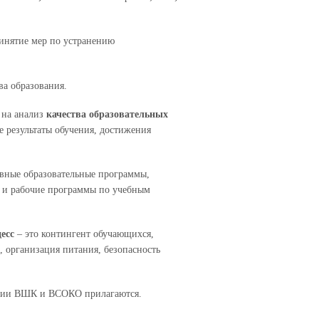
ринятие мер по устранению
ва образования.
 на анализ
качества образовательных
е результаты обучения, достижения
овные образовательные программы,
 и рабочие программы по учебным
цесс
– это контингент обучающихся,
, организация питания, безопасность
инии ВШК и ВСОКО прилагаются.