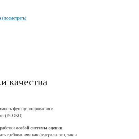
ь)
(посмотреть)
и качества
димость функционирования в
сти (ВСОКО)
зработки
особой системы оценки
ать требованиям как федерального, так и