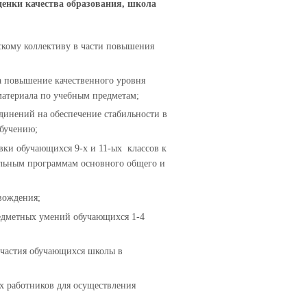
ценки качества образования, школа
скому коллективу в части повышения
а повышение качественного уровня
атериала по учебным предметам;
динений на обеспечение стабильности в
бучению;
вки обучающихся 9-х и 11-ых классов к
ельным программам основного общего и
вождения;
едметных умений обучающихся 1-4
участия обучающихся школы в
х работников для осуществления