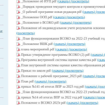
_Положение об ИУП.pdf
(скачать)
(посмотреть)
_Порядок проведения текущего контроля и промежуточной
_О рабочей программе новая редакция.pdf
(скачать)
(посмо
_Положение ООП.pdf
(скачать)
(посмотреть)
_Положение о ВСОКО.pdf
(скачать)
(посмотреть)
Положение об индивидуальном учете результатов освоен
ЫЕ
(посмотреть)
_План функционирования ВСОКО на 2022-23 учебный год
_Положение ВШК.pdf
(скачать)
(посмотреть)
плана мероприятий.pdf
(скачать)
(посмотреть)
Приказ утверждение программы ВСОКО (2).pdf
(скачать)
Программа внутренней системы оценки качества.pdf
(скач
План внутренней системы оценки качества образования.p
Приказ по школе.pdf
(скачать)
(посмотреть)
Положение о рабочей программе_2023.pdf
(скачать)
(посм
План.pdf
(скачать)
(посмотреть)
приказ №141 об итогах ВПР за 2023 год.pdf
(скачать)
(пос
_План функционирования ВСОКО на 2022-23 учебный год
приказ №14 об итогах ВПР за 2022 год.pdf
(скачать)
(посм
Положение о ВСОКО 2023г.pdf
(скачать)
(посмотреть)