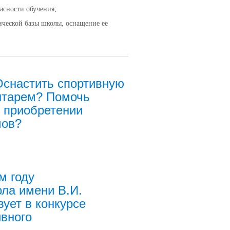
асности обучения;
ической базы школы, оснащение ее
Оснастить спортивную
нтарем? Помочь
 приобретении
мов?
м году
ла имени В.И.
вует в конкурсе
ивного