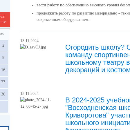
вести работу по обеспечению высокого уровня безоп
продолжить работу по развитию материально - техн
уст
современным оборудованием.
вс
13.11.2024
2
Огородить школу? 
команду спортинве
9
школьному театру в
декораций и костю
16
23
13.11.2024
30
В 2024-2025 учебно
"Восходненская шко
Криворотова" участ
школьного инициат