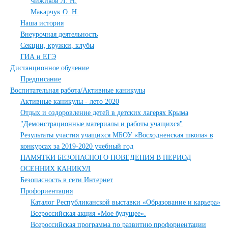
Чижиков Л. Н.
Макарчук О. Н.
Наша история
Внеурочная деятельность
Секции, кружки, клубы
ГИА и ЕГЭ
Дистанционное обучение
Предписание
Воспитательная работа/Активные каникулы
Активные каникулы - лето 2020
Отдых и оздоровление детей в детских лагерях Крыма
"Демонстрационные материалы и работы учащихся"
Результаты участия учащихся МБОУ «Восходненская школа» в
конкурсах за 2019-2020 учебный год
ПАМЯТКИ БЕЗОПАСНОГО ПОВЕДЕНИЯ В ПЕРИОД
ОСЕННИХ КАНИКУЛ
Безопасность в сети Интернет
Профориентация
Каталог Республиканской выставки «Образование и карьера»
Всероссийская акция «Мое будущее».
Всероссийская программа по развитию профориентации