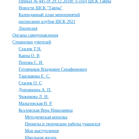
Приказ № 445 от 29.12.2018г. о созд ШСК Тавры
Новости ШСК "Тавры"
Календарный план мероприятий
расписание клубов ШСК 2021
Лицензия
Органы самоуправления
Странички учителей
Стасюк Т.Н.
Каира О. В
Попова С. И.
Готовчиков Владимир Серафимович
Ташлыкова Е. С.
Стасюк О. С
Дорожкина А. П.
Чижикова Л. Н.
Мальгивская Н. Р.
Козловская Вера Николаевна
Методическая копилка
Проекты и творческие работы учащихся
Мои выступления
Школьная жизнь