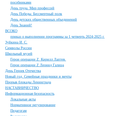
пособниками
День труда. Мир профессий
День Победы. Бессмертный полк
День детских общественных объединений
День Знаний!
ВСОКО
приказ о выполнении программы за 1 четверть 2024-2025 г.
Зуйкина И. С.
Символы России
Школьный музей
Герои операции Z. Кирилл Лаптев.
Герои операции Z Леонид Галица
День Героев Отечества
Новый год. Семейные праздники и мечты
Прорыв блокады Ленинграда
НАСТАВНИЧЕСТВО
Информационная безопасность
Локальные акты
Нормативное регулирование
Педагогам