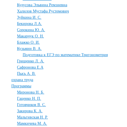
Кудусова Эльвина Ремзиевна
Халилов Мустафа Рустемович
Зуйкина И. С.
Бекирова Л.А.
Сорокина Ю. А.
Макарчук О. Н.
Блажко О. И.
Кузьмин В. А.
Подготовка к ЕГЭ по математике.Тригонометрия
Грищенко Л. А.
Сафронова Е.А
Пысь А. В.
охрана труда
Программы
Миронова Н. Б.
Гаценко Н. П.
Готовчиков В. С.
Закирова К. А.
Мальгивская Н. Р.
Мамкичева М. А.