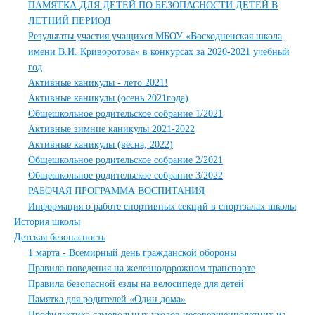
ПАМЯТКА ДЛЯ ДЕТЕЙ ПО БЕЗОПАСНОСТИ ДЕТЕЙ В
ЛЕТНИЙ ПЕРИОД
Результаты участия учащихся МБОУ «Восходненская школа
имени В.И. Криворотова» в конкурсах за 2020-2021 учебный
год
Активные каникулы - лето 2021!
Активные каникулы (осень 2021года)
Общешкольное родительское собрание 1/2021
Активные зимние каникулы 2021-2022
Активные каникулы (весна, 2022)
Общешкольное родительское собрание 2/2021
Общешкольное родительское собрание 3/2022
РАБОЧАЯ ПРОГРАММА ВОСПИТАНИЯ
Информация о работе спортивных секций в спортзалах школы
История школы
Детская безопасность
1 марта - Всемирный день гражданской обороны
Правила поведения на железнодорожном транспорте
Правила безопасной езды на велосипеде для детей
Памятка для родителей «Один дома»
Профилактика самовольных уходов несовершеннолетних из