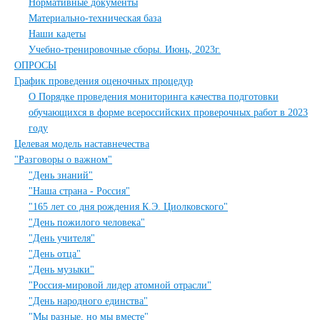
Нормативные документы
Материально-техническая база
Наши кадеты
Учебно-тренировочные сборы. Июнь, 2023г.
ОПРОСЫ
График проведения оценочных процедур
О Порядке проведения мониторинга качества подготовки
обучающихся в форме всероссийских проверочных работ в 2023
году
Целевая модель наставнечества
"Разговоры о важном"
"День знаний"
"Наша страна - Россия"
"165 лет со дня рождения К.Э. Циолковского"
"День пожилого человека"
"День учителя"
"День отца"
"День музыки"
"Россия-мировой лидер атомной отрасли"
"День народного единства"
"Мы разные, но мы вместе"